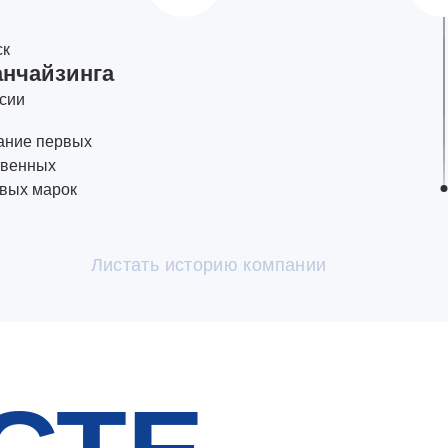
ск
нчайзинга
ссии
ание первых
твенных
овых марок