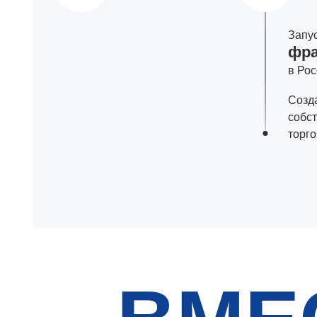
Запу
фра
в Ро
Созд
собс
торг