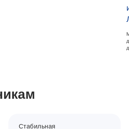
д
д
никам
Стабильная