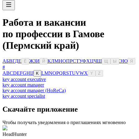
Работа и вакансии
по профессии в Гамове
(Пермский край)
А
Б
В
Г
Д
Е
Ж
З
И
К
Л
М
Н
О
П
Р
С
Т
У
Ф
Х
Ц
Ч
Ш
Э
Ю
Ё
Й
Щ
Ы
Я
#
A
B
C
D
E
F
G
H
I
J
L
M
N
O
P
Q
R
S
T
U
V
W
X
K
Y
Z
key account executive
key account manager
key account manager (HoReCa)
key account specialist
Скачайте приложение
Чтобы получать уведомления о приглашениях мгновенно
HeadHunter